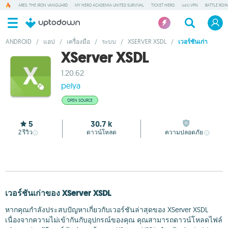
ARES: THE IRON VANGUARD
MY HERO ACADEMIA UNITED SURVIVAL
TICKET HERO
แอป VPN
BATTLE ROY
ANDROID
/
แอป
/
เครื่องมือ
/
ระบบ
/
XSERVER XSDL
/
เวอร์ชันเก่า
XServer XSDL
1.20.62
pelya
OPEN SOURCE
5
30.7 k
2
รีวิว
ดาวน์โหลด
ความปลอดภัย
เวอร์ชันเก่าของ XServer XSDL
หากคุณกำลังประสบปัญหาเกี่ยวกับเวอร์ชันล่าสุดของ XServer XSDL
เนื่องจากความไม่เข้ากันกับอุปกรณ์ของคุณ คุณสามารถดาวน์โหลดไฟล์